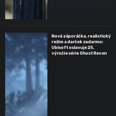
Nová záporáčka, realistický
režim a darček zadarmo:
Ubisoft oslavuje 25.
výročie série Ghost Recon