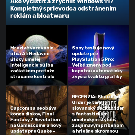
Ako vyčistiť a zrýchliť Windows 11?
Kompletný sprievodca odstránením
reklám a bloatwaru
Mrazivé varovanie
Sony testuje nový
otca AI: Nedávne
update pre
útoky umelej
PlayStation 5 Pro:
inteligencie sú iba
Veľké zmeny pod
začiatkom pretože
kapotou automaticky
strácame kontrolu
zvýšia kvalitu grafiky
RECENZIA: Shards of
Order je temný
Capcom sa neobáva
slovanský deckbuilder
konca diskov, Final
s fantastickým
Fantasy 7 Revelation
umeleckým štýlom,
na Gamescome a nový
zaujímavým príbehom
update pre Quake –
a hriešne skromnou