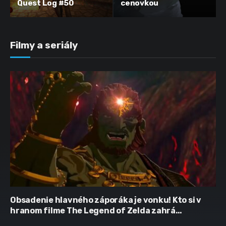
Quest Log #50
cenovkou
Filmy a seriály
Obsadenie hlavného záporáka je vonku! Kto si v
hranom filme The Legend of Zelda zahrá
Ganondorfa?