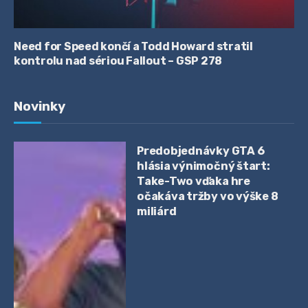
Need for Speed končí a Todd Howard stratil
kontrolu nad sériou Fallout – GSP 278
Novinky
Predobjednávky GTA 6
hlásia výnimočný štart:
Take-Two vďaka hre
očakáva tržby vo výške 8
miliárd