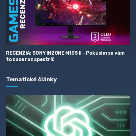
RECENZIA: SONY INZONE M10S II – Pokúsim sa vám
to zase raz spestriť
Tematické články