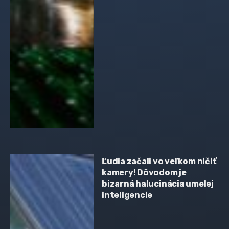
Ľudia začali vo veľkom ničiť
kamery! Dôvodom je
bizarná halucinácia umelej
inteligencie