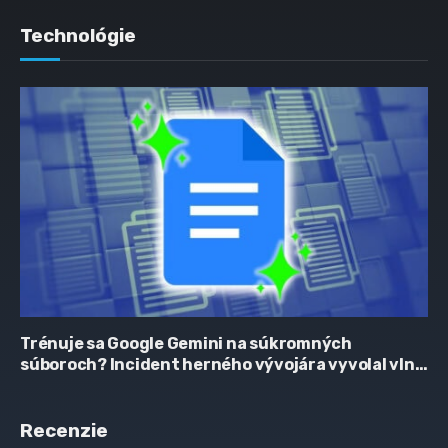
Technológie
Trénuje sa Google Gemini na súkromných
súboroch? Incident herného vývojára vyvolal vlnu
obáv
Recenzie