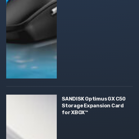
SANDISK Optimus GX C50
Storage Expansion Card
for XBOX™