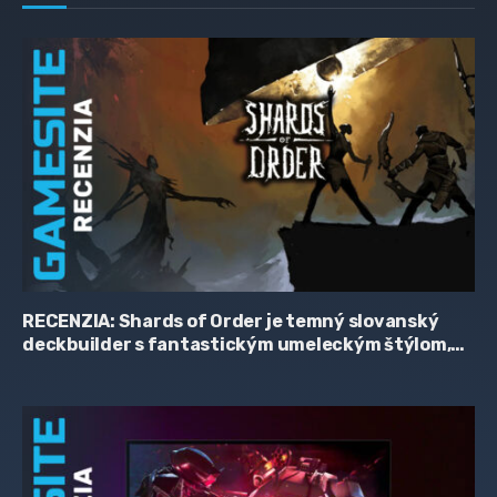
RECENZIA: Shards of Order je temný slovanský
deckbuilder s fantastickým umeleckým štýlom,
zaujímavým príbehom a hriešne skromnou
cenovkou