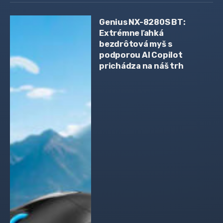
Genius NX-8280S BT:
Extrémne ľahká
bezdrôtová myš s
podporou AI Copilot
prichádza na náš trh