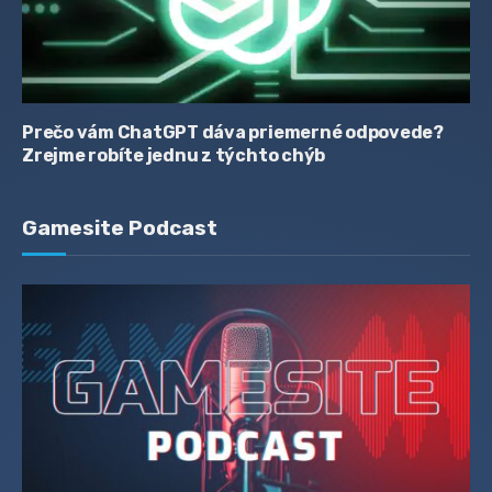
Prečo vám ChatGPT dáva priemerné odpovede?
Zrejme robíte jednu z týchto chýb
Gamesite Podcast