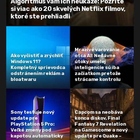
Algoritmus vám ich neukáže: Pozrite
si viac ako 20 skvelých Netflix filmov,
ktoré ste prehliadli
Mrazivé varovanie
Ako vyčistiť a zrýchliť
otca AI: Nedávne
Windows 11?
útoky umelej
Kompletný sprievodca
inteligencie sú iba
odstránením reklám a
začiatkom pretože
bloatwaru
strácame kontrolu
Sony testuje nový
Capcom sa neobáva
update pre
konca diskov, Final
PlayStation 5 Pro:
Fantasy 7 Revelation
Veľké zmeny pod
na Gamescome a nový
kapotou automaticky
update pre Quake –