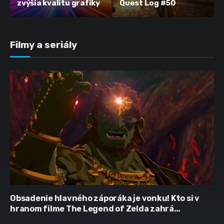
zvýšia kvalitu grafiky
Quest Log #50
Filmy a seriály
Obsadenie hlavného záporáka je vonku! Kto si v
hranom filme The Legend of Zelda zahrá
Ganondorfa?