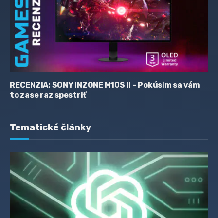
RECENZIA: SONY INZONE M10S II – Pokúsim sa vám
to zase raz spestriť
Tematické články