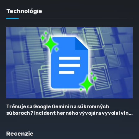
Technológie
Trénuje sa Google Gemini na súkromných
súboroch? Incident herného vývojára vyvolal vlnu
obáv
Recenzie