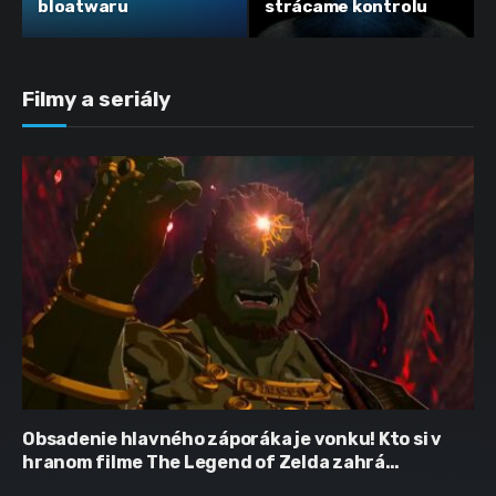
bloatwaru
strácame kontrolu
Filmy a seriály
Obsadenie hlavného záporáka je vonku! Kto si v
hranom filme The Legend of Zelda zahrá
Ganondorfa?