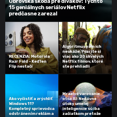
Obrovská škoda pre divákov: Týchto
15 geniálnych seriálov Netflix
predčasne zarezal
Algoritmus vám ich
neukáže: Pozrite si
RECENZIA: Motorola
viac ako 20 skvelých
Razr Fold – Keď len
Netflix filmov, ktoré
Flip nestačí
ste prehliadli
Mrazivé varovanie
Ako vyčistiť a zrýchliť
otca AI: Nedávne
Windows 11?
útoky umelej
Kompletný sprievodca
inteligencie sú iba
odstránením reklám a
začiatkom pretože