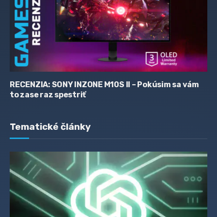
RECENZIA: SONY INZONE M10S II – Pokúsim sa vám
to zase raz spestriť
Tematické články