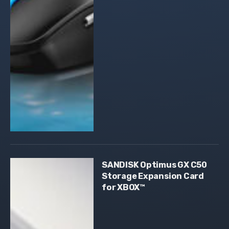
SANDISK Optimus GX C50
Storage Expansion Card
for XBOX™