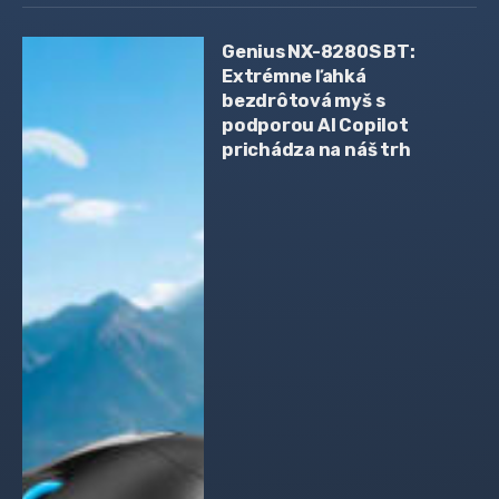
Genius NX-8280S BT:
Extrémne ľahká
bezdrôtová myš s
podporou AI Copilot
prichádza na náš trh