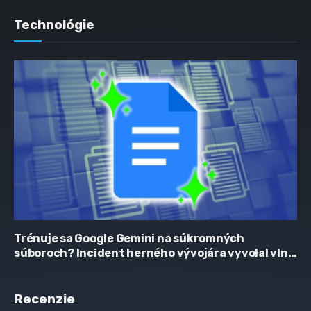
Technológie
Trénuje sa Google Gemini na súkromných
súboroch? Incident herného vývojára vyvolal vlnu
obáv
Recenzie