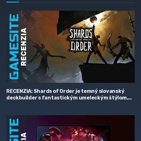
RECENZIA: Shards of Order je temný slovanský
deckbuilder s fantastickým umeleckým štýlom,
zaujímavým príbehom a hriešne skromnou
cenovkou