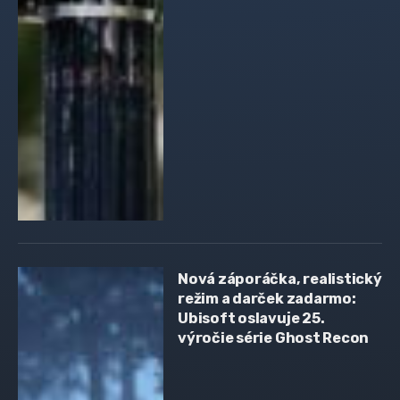
Nová záporáčka, realistický
režim a darček zadarmo:
Ubisoft oslavuje 25.
výročie série Ghost Recon