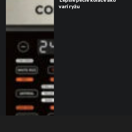
Lepšie pečie koláče ako
varí ryžu