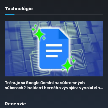
Technológie
Trénuje sa Google Gemini na súkromných
súboroch? Incident herného vývojára vyvolal vlnu
obáv
Recenzie