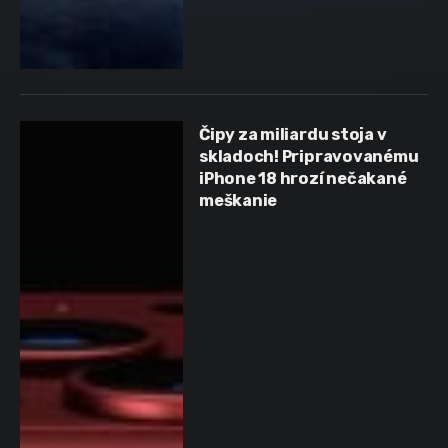
Čipy za miliardu stoja v
skladoch! Pripravovanému
iPhone 18 hrozí nečakané
meškanie