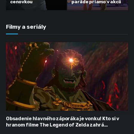
cenovkou
paráde priamo v akcii
Filmy a seriály
Obsadenie hlavného záporáka je vonku! Kto si v
hranom filme The Legend of Zelda zahrá
Ganondorfa?