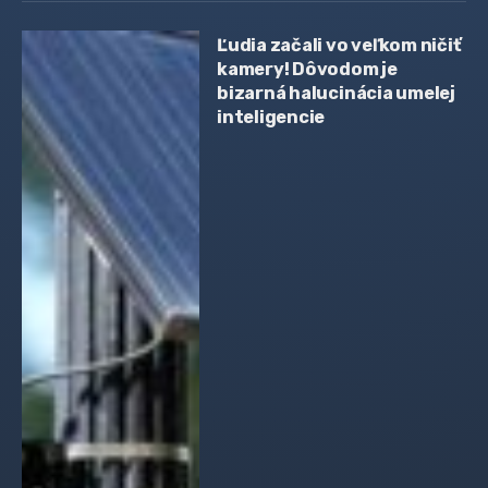
Ľudia začali vo veľkom ničiť
kamery! Dôvodom je
bizarná halucinácia umelej
inteligencie