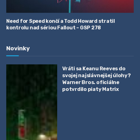
Need for Speed končí a Todd Howard stratil
kontrolu nad sériou Fallout – GSP 278
Novinky
Vráti sa Keanu Reeves do
svojej najslávnejšej úlohy?
Warner Bros. oficiálne
potvrdilo piaty Matrix