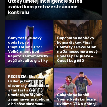
útoky umelej inteligencie sú iba
začiatkom pretože strácame
kontrolu
Sony testuje nový
Capcom sa neobáva
update pre
konca diskov, Final
PlayStation 5 Pro:
Fantasy 7 Revelation
Veľké zmeny pod
na Gamescome a nový
kapotou automaticky
update pre Quake –
zvýšia kvalitu grafiky
Quest Log #50
RECENZIA: Shards of
Order je temný
slovanský deckbuilder
s fantastickým
umeleckým štýlom,
Čakanie sa končí!
zaujímavým príbehom
Vieme, kedy konečne
a hriešne skromnou
uvidíme GTA 6 v plnej