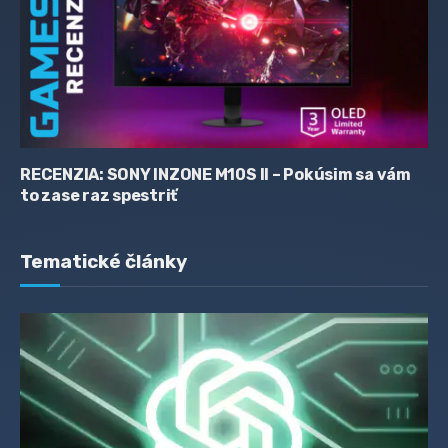
RECENZIA: SONY INZONE M10S II – Pokúsim sa vám
to zase raz spestriť
Tematické články