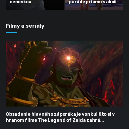
cenovkou
paráde priamo v akcii
Filmy a seriály
Obsadenie hlavného záporáka je vonku! Kto si v
hranom filme The Legend of Zelda zahrá
Ganondorfa?