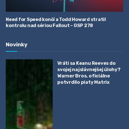
Need for Speed končí a Todd Howard stratil
kontrolu nad sériou Fallout – GSP 278
Novinky
Vráti sa Keanu Reeves do
svojej najslávnejšej úlohy?
Warner Bros. oficiálne
potvrdilo piaty Matrix