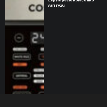
Lepšie pečie koláče ako
varí ryžu