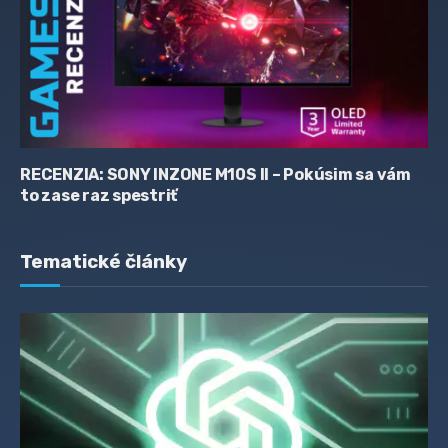
RECENZIA: SONY INZONE M10S II – Pokúsim sa vám
to zase raz spestriť
Tematické články