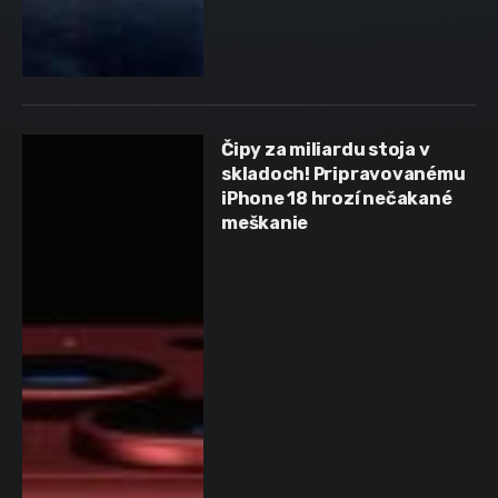
Čipy za miliardu stoja v
skladoch! Pripravovanému
iPhone 18 hrozí nečakané
meškanie