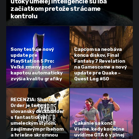
útoky umelej inteligencie sú iba
začiatkom pretože strácame
kontrolu
Sony testuje nový
Capcom sa neobáva
update pre
konca diskov, Final
PlayStation 5 Pro:
Fantasy 7 Revelation
Veľké zmeny pod
na Gamescome a nový
kapotou automaticky
update pre Quake –
zvýšia kvalitu grafiky
Quest Log #50
RECENZIA: Shards of
Order je temný
slovanský deckbuilder
s fantastickým
umeleckým štýlom,
Čakanie sa končí!
zaujímavým príbehom
Vieme, kedy konečne
a hriešne skromnou
uvidíme GTA 6 v plnej