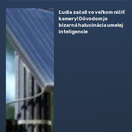
Ľudia začali vo veľkom ničiť
kamery! Dôvodom je
bizarná halucinácia umelej
inteligencie