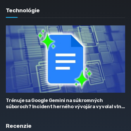
Technológie
Trénuje sa Google Gemini na súkromných
súboroch? Incident herného vývojára vyvolal vlnu
obáv
Recenzie