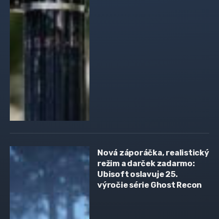
Nová záporáčka, realistický
režim a darček zadarmo:
Ubisoft oslavuje 25.
výročie série Ghost Recon