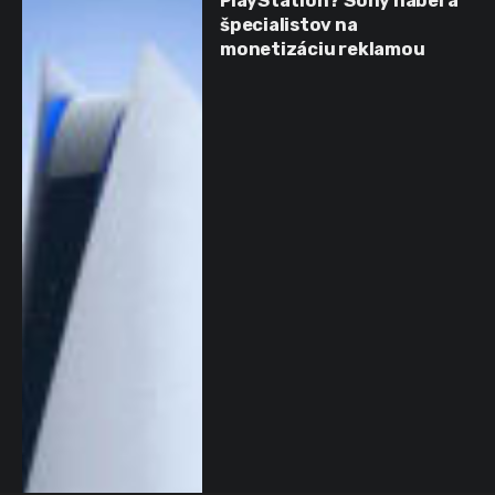
PlayStation? Sony naberá
špecialistov na
monetizáciu reklamou