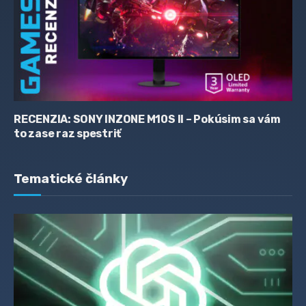
RECENZIA: SONY INZONE M10S II – Pokúsim sa vám
to zase raz spestriť
Tematické články