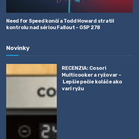
Need for Speed končí a Todd Howard stratil
kontrolu nad sériou Fallout – GSP 278
Novinky
RECENZIA: Cosori
Multicooker a ryžovar –
Lepšie pečie koláče ako
varí ryžu