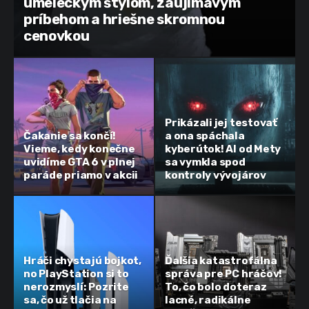
umeleckým štýlom, zaujímavým
príbehom a hriešne skromnou
cenovkou
Prikázali jej testovať
Čakanie sa končí!
a ona spáchala
Vieme, kedy konečne
kyberútok! AI od Mety
uvidíme GTA 6 v plnej
sa vymkla spod
paráde priamo v akcii
kontroly vývojárov
Hráči chystajú bojkot,
Ďalšia katastrofálna
no PlayStation si to
správa pre PC hráčov!
nerozmyslí: Pozrite
To, čo bolo doteraz
sa, čo už tlačia na
lacné, radikálne