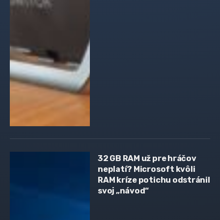
32 GB RAM už pre hráčov
neplatí? Microsoft kvôli
RAM kríze potichu odstránil
svoj „návod“