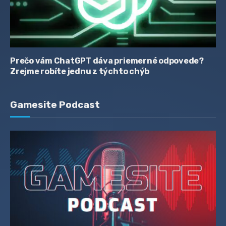
Prečo vám ChatGPT dáva priemerné odpovede?
Zrejme robíte jednu z týchto chýb
Gamesite Podcast