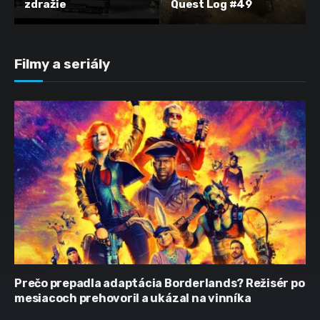
zdražie
Quest Log #49
Filmy a seriály
Prečo prepadla adaptácia Borderlands? Režisér po
mesiacoch prehovoril a ukázal na vinníka