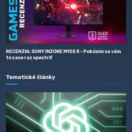
RECENZIA: SONY INZONE M10S II – Pokúsim sa vám
to zase raz spestriť
Tematické články