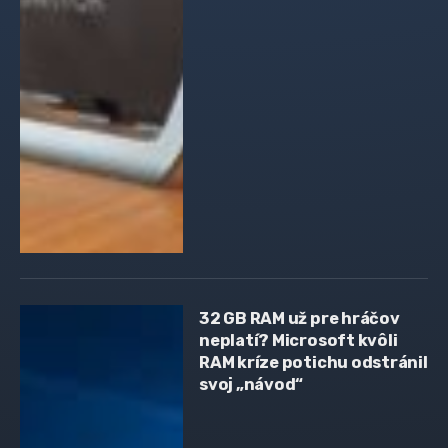
32 GB RAM už pre hráčov
neplatí? Microsoft kvôli
RAM kríze potichu odstránil
svoj „návod“