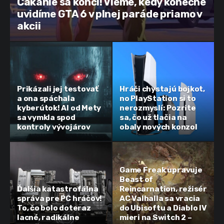
Čakanie sa končí! Vieme, kedy konečne
uvidíme GTA 6 v plnej paráde priamo v
akcii
Prikázali jej testovať
Hráči chystajú bojkot,
a ona spáchala
no PlayStation si to
kyberútok! AI od Mety
nerozmyslí: Pozrite
sa vymkla spod
sa, čo už tlačia na
kontroly vývojárov
obaly nových konzol
Game Freak upravuje
Beast of
Ďalšia katastrofálna
Reincarnation, režisér
správa pre PC hráčov!
AC Valhalla sa vracia
To, čo bolo doteraz
do Ubisoftu a Diablo IV
lacné, radikálne
mieri na Switch 2 –