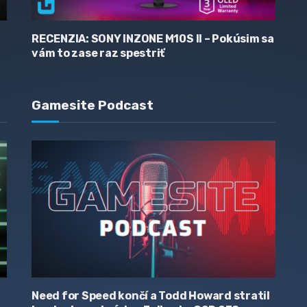
RECENZIA: SONY INZONE M10S II – Pokúsim sa
vám to zase raz spestriť
Gamesite Podcast
Need for Speed končí a Todd Howard stratil