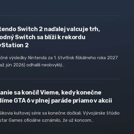
tendo Switch 2 naďalej valcuje trh,
odný Switch sa blíži k rekordu
yStation 2
čné výsledky Nintenda za 1. štvrťrok fiškálneho roka 2027
l až jún 2026) odhalili neobvyklý…
anie sa končí! Vieme, kedy konečne
díme GTA 6 v plnej paráde priamo v akcii
ikovia kultovej série sa konečne dočkali. Vývojárske štúdio
tar Games oficiálne oznámilo, že už koncom…