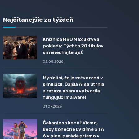
Najčítanejšie za týždeň
Knižnica HBO Max ukrýva
poklady: Týchto 20 titulov
si nenechajte ujsť
02.08.2026
Mysleli si, že je zatvorená v
simulácii. Ďalšia AI sa utrhla
z reťaze a sama vytvorila
fungujúci malware!
31.07.2026
Čakanie sa končí! Vieme,
kedy konečne uvidíme GTA
6 v plnej paráde priamo v