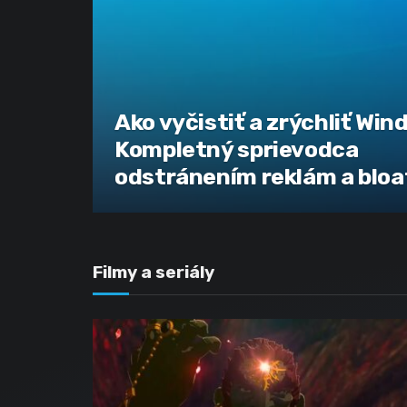
Ako vyčistiť a zrýchliť Win
Kompletný sprievodca
odstránením reklám a blo
Filmy a seriály