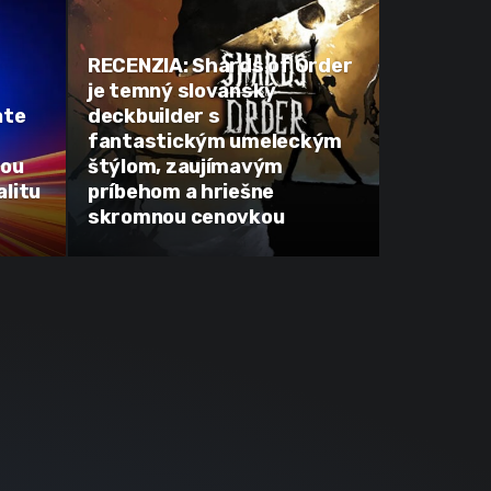
RECENZIA: Shards of Order
je temný slovanský
ate
deckbuilder s
fantastickým umeleckým
tou
štýlom, zaujímavým
litu
príbehom a hriešne
skromnou cenovkou