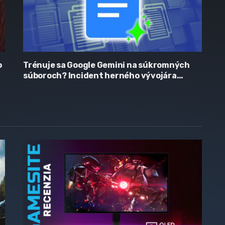
o
Trénuje sa Google Gemini na súkromných
súboroch? Incident herného vývojára
vyvolal vlnu obáv