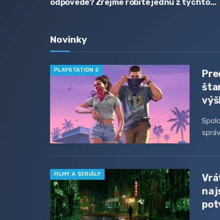
odpovede? Zrejme robíte jednu z týchto
chýb
Novinky
PLAYSTATION 5
Pre
šta
výš
Spolo
správ
FILMY A SERIÁLY
Vrá
naj
pot