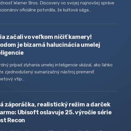
čnosť Warner Bros. Discovery vo svojej najnovšej správe
kcionárov oficiálne potvrdila, že kultová sága…
ia začali vo veľkom ničiť kamery!
odom je bizarná halucinácia umelej
eligencie
dný prípad zlyhania umelej inteligencie ukázal, ako ľahko
že zjednodušený sumarizačný nástroj premeniť
netový vtip…
á záporáčka, realistický režim a darček
armo: Ubisoft oslavuje 25. výročie série
st Recon