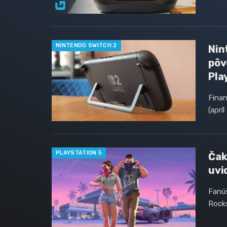
NINTENDO SWITCH 2
Nin
pôv
Pla
Finan
(aprí
PLAYSTATION 5
Čak
uvi
Fanúš
Rocks