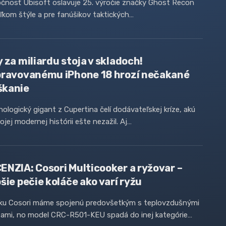
čnosť Ubisoft oslavuje 25. výročie značky Ghost Recon
ľkom štýle a pre fanúšikov taktických…
y za miliardu stoja v skladoch!
pravovanému iPhone 18 hrozí nečakané
kanie
ologický gigant z Cupertina čelí dodávateľskej kríze, akú
ojej modernej histórii ešte nezažil. Aj…
ENZIA: Cosori Multicooker a ryžovar –
šie pečie koláče ako varí ryžu
ku Cosori máme spojenú predovšetkým s teplovzdušnými
zami, no model CRC-R501-KEU spadá do inej kategórie…