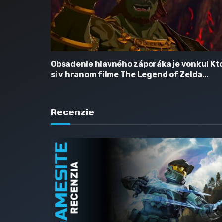
Obsadenie hlavného záporáka je vonku! Kt
si v hranom filme The Legend of Zelda
zahrá Ganondorfa?
Recenzie