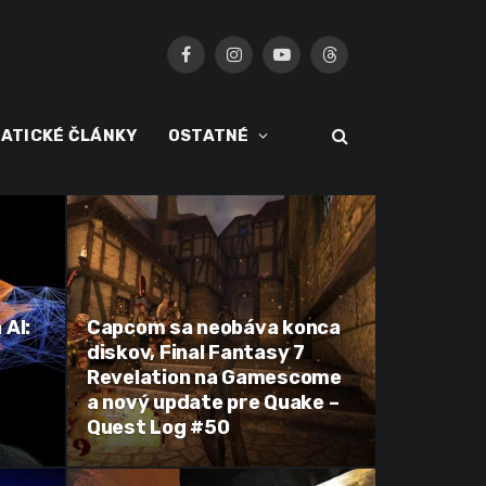
Facebook
Instagram
YouTube
Threads
ATICKÉ ČLÁNKY
OSTATNÉ
 AI:
Capcom sa neobáva konca
diskov, Final Fantasy 7
Revelation na Gamescome
a nový update pre Quake –
Quest Log #50