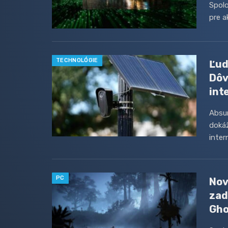
Spolo
pre a
TECHNOLÓGIE
Ľud
Dôv
int
Absur
doká
inter
PC
Nov
zad
Gho