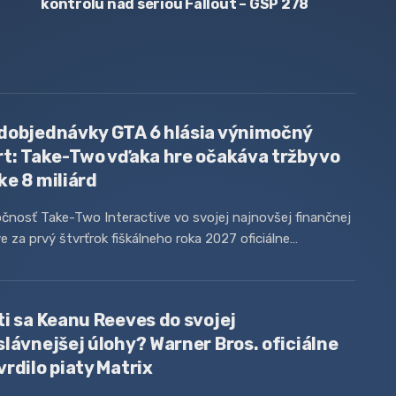
kontrolu nad sériou Fallout – GSP 278
dobjednávky GTA 6 hlásia výnimočný
rt: Take-Two vďaka hre očakáva tržby vo
ke 8 miliárd
čnosť Take-Two Interactive vo svojej najnovšej finančnej
e za prvý štvrťrok fiškálneho roka 2027 oficiálne…
ti sa Keanu Reeves do svojej
slávnejšej úlohy? Warner Bros. oficiálne
vrdilo piaty Matrix