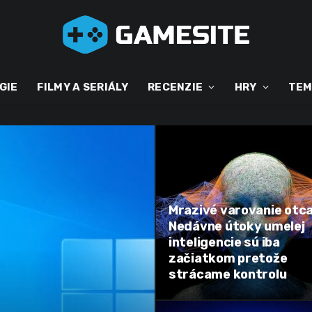
GIE
FILMY A SERIÁLY
RECENZIE
HRY
TEM
Mrazivé varovanie otca
Nedávne útoky umelej
inteligencie sú iba
začiatkom pretože
strácame kontrolu