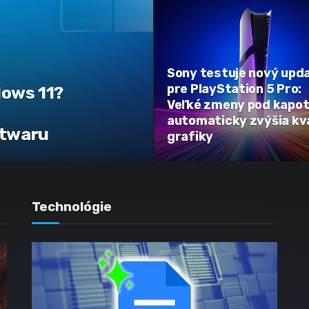
Sony testuje nový upd
pre PlayStation 5 Pro:
dows 11?
Veľké zmeny pod kapo
automaticky zvýšia kva
atwaru
grafiky
Technológie