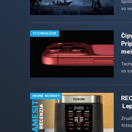
Spolo
vo ve
TECHNOLÓGIE
Čip
Pri
meš
Techn
vo sv
HERNÉ NOVINKY
REC
Lep
Znač
frité