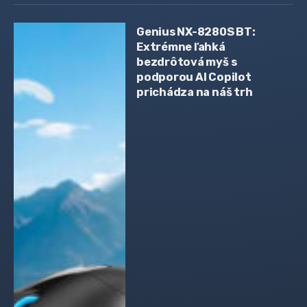
Genius NX-8280S BT:
Extrémne ľahká
bezdrôtová myš s
podporou AI Copilot
prichádza na náš trh