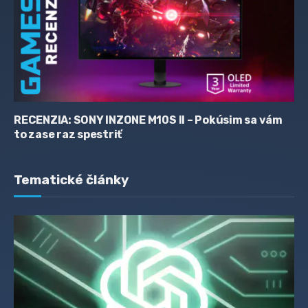
RECENZIA: SONY INZONE M10S II – Pokúsim sa vám
to zase raz spestriť
Tematické články