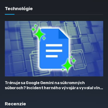
Technológie
Trénuje sa Google Gemini na súkromných
súboroch? Incident herného vývojára vyvolal vlnu
obáv
Recenzie