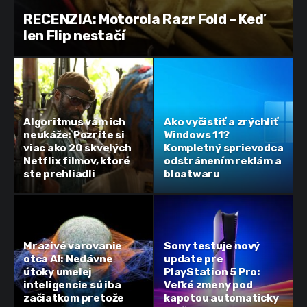
RECENZIA: Motorola Razr Fold – Keď
len Flip nestačí
Algoritmus vám ich
Ako vyčistiť a zrýchliť
neukáže: Pozrite si
Windows 11?
viac ako 20 skvelých
Kompletný sprievodca
Netflix filmov, ktoré
odstránením reklám a
ste prehliadli
bloatwaru
Mrazivé varovanie
Sony testuje nový
otca AI: Nedávne
update pre
útoky umelej
PlayStation 5 Pro:
inteligencie sú iba
Veľké zmeny pod
začiatkom pretože
kapotou automaticky