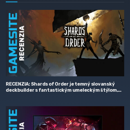
RECENZIA: Shards of Order je temný slovanský
deckbuilder s fantastickým umeleckým štýlom,
zaujímavým príbehom a hriešne skromnou
cenovkou