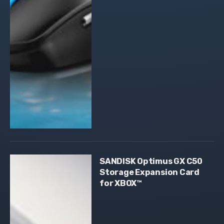
SANDISK Optimus GX C50
Storage Expansion Card
for XBOX™