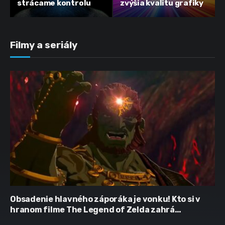
strácame kontrolu
zvýšia kvalitu grafiky
Filmy a seriály
Obsadenie hlavného záporáka je vonku! Kto si v
hranom filme The Legend of Zelda zahrá
Ganondorfa?