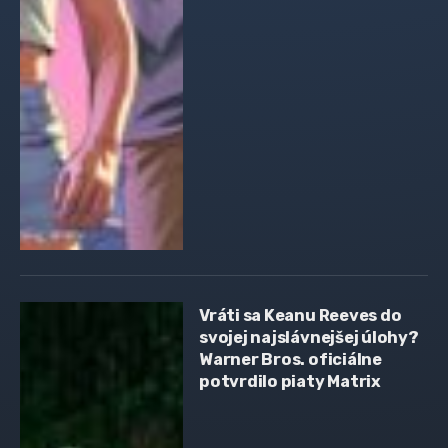
Vráti sa Keanu Reeves do
svojej najslávnejšej úlohy?
Warner Bros. oficiálne
potvrdilo piaty Matrix