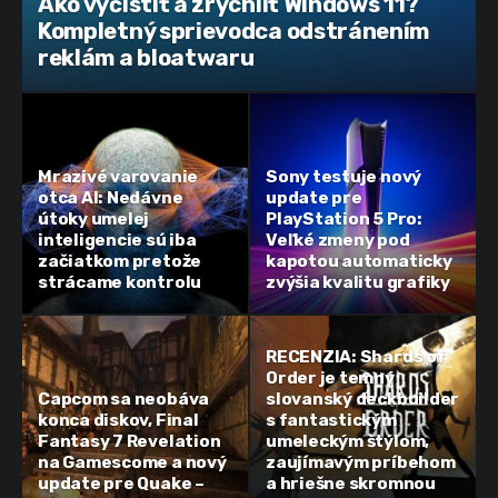
Ako vyčistiť a zrýchliť Windows 11?
Kompletný sprievodca odstránením
reklám a bloatwaru
Mrazivé varovanie
Sony testuje nový
otca AI: Nedávne
update pre
útoky umelej
PlayStation 5 Pro:
inteligencie sú iba
Veľké zmeny pod
začiatkom pretože
kapotou automaticky
strácame kontrolu
zvýšia kvalitu grafiky
RECENZIA: Shards of
Order je temný
Capcom sa neobáva
slovanský deckbuilder
konca diskov, Final
s fantastickým
Fantasy 7 Revelation
umeleckým štýlom,
na Gamescome a nový
zaujímavým príbehom
update pre Quake –
a hriešne skromnou