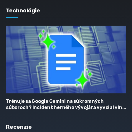
Technológie
Trénuje sa Google Gemini na súkromných
súboroch? Incident herného vývojára vyvolal vlnu
obáv
Recenzie