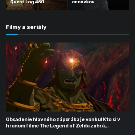
Quest Log #50
cenovkou
Filmy a seriály
Obsadenie hlavného záporáka je vonku! Kto si v
hranom filme The Legend of Zelda zahrá
Ganondorfa?