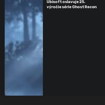
Ubisoft oslavuje 25.
výročie série Ghost Recon