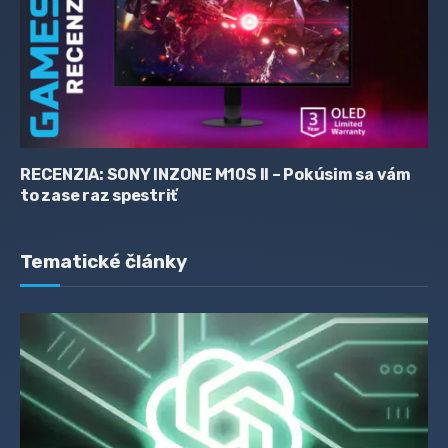
RECENZIA: SONY INZONE M10S II – Pokúsim sa vám
to zase raz spestriť
Tematické články