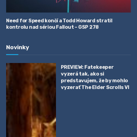
Need for Speed končí a Todd Howard stratil
kontrolu nad sériou Fallout – GSP 278
Novinky
PREVIEW: Fatekeeper
vyzerá tak, ako si
predstavujem, že by mohlo
vyzerať The Elder Scrolls VI