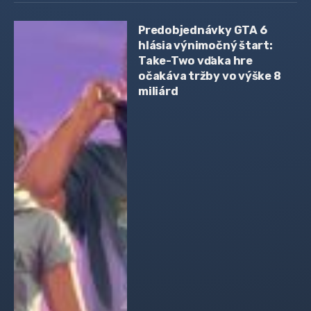
Predobjednávky GTA 6
hlásia výnimočný štart:
Take-Two vďaka hre
očakáva tržby vo výške 8
miliárd