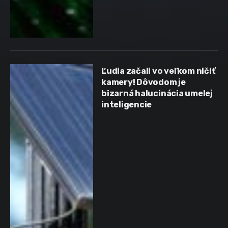
Ľudia začali vo veľkom ničiť
kamery! Dôvodom je
bizarná halucinácia umelej
inteligencie